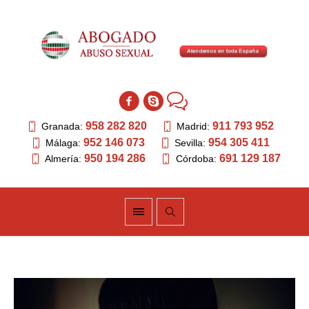
958 282 820
911 793 952
Granada:
Madrid:
952 146 073
954 305 411
Málaga:
Sevilla:
950 194 286
691 129 187
Almería:
Córdoba: