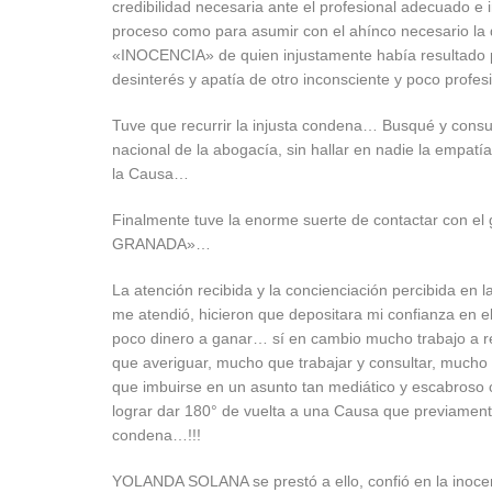
credibilidad necesaria ante el profesional adecuado e 
proceso como para asumir con el ahínco necesario la 
«INOCENCIA» de quien injustamente había resultado 
desinterés y apatía de otro inconsciente y poco prof
Tuve que recurrir la injusta condena… Busqué y consul
nacional de la abogacía, sin hallar en nadie la empatí
la Causa…
Finalmente tuve la enorme suerte de contactar con
GRANADA»…
La atención recibida y la concienciación percibida en 
me atendió, hicieron que depositara mi confianza en 
poco dinero a ganar… sí en cambio mucho trabajo a 
que averiguar, mucho que trabajar y consultar, mucho
que imbuirse en un asunto tan mediático y escabroso
lograr dar 180° de vuelta a una Causa que previamen
condena…!!!
YOLANDA SOLANA se prestó a ello, confió en la inocenc