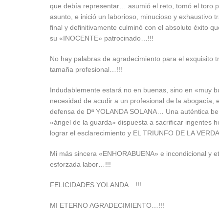
que debía representar… asumió el reto, tomó el toro po
asunto, e inició un laborioso, minucioso y exhaustivo 
final y definitivamente culminó con el absoluto éxit
su «INOCENTE» patrocinado…!!!
No hay palabras de agradecimiento para el exquisito t
tamaña profesional…!!!
Indudablemente estará no en buenas, sino en «muy b
necesidad de acudir a un profesional de la abogacía, el
defensa de Dª YOLANDA SOLANA… Una auténtica bend
«ángel de la guarda» dispuesta a sacrificar ingentes h
lograr el esclarecimiento y EL TRIUNFO DE LA VERD
Mi más sincera «ENHORABUENA» e incondicional y et
esforzada labor…!!!
FELICIDADES YOLANDA…!!!
MI ETERNO AGRADECIMIENTO…!!!