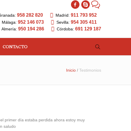
958 282 820
911 793 952
Granada:
Madrid:
952 146 073
954 305 411
Málaga:
Sevilla:
950 194 286
691 129 187
Almería:
Córdoba:
CONTACTO
Inicio
/
Testimonios
 el primer día estaba perdida ahora estoy muy
un saludo