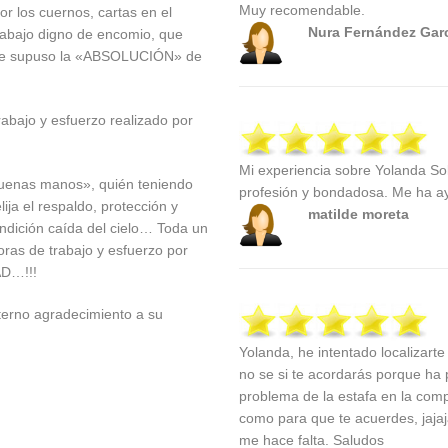
Muy recomendable.
r los cuernos, cartas en el
Nura Fernández Gar
trabajo digno de encomio, que
o que supuso la «ABSOLUCIÓN» de
rabajo y esfuerzo realizado por
Mi experiencia sobre Yolanda S
uenas manos», quién teniendo
profesión y bondadosa. Me ha a
ija el respaldo, protección y
matilde moreta
ición caída del cielo… Toda un
oras de trabajo y esfuerzo por
AD…!!!
erno agradecimiento a su
Yolanda, he intentado localizart
no se si te acordarás porque ha
problema de la estafa en la com
como para que te acuerdes, jajaja
me hace falta. Saludos