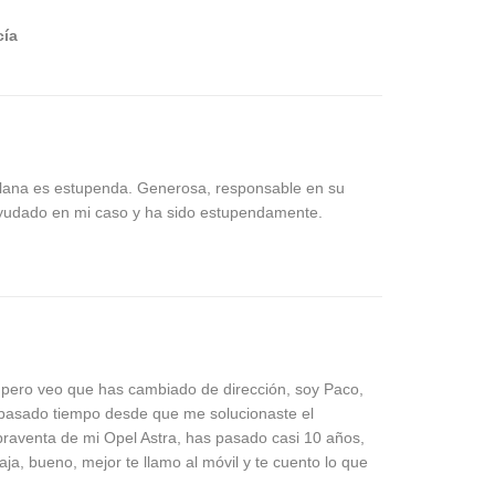
cía
olana es estupenda. Generosa, responsable en su
yudado en mi caso y ha sido estupendamente.
e pero veo que has cambiado de dirección, soy Paco,
 pasado tiempo desde que me solucionaste el
praventa de mi Opel Astra, has pasado casi 10 años,
ja, bueno, mejor te llamo al móvil y te cuento lo que