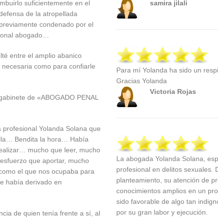
imbuirlo suficientemente en el
samira jilali
defensa de la atropellada
previamente condenado por el
esional abogado…
té entre el amplio abanico
a necesaria como para confiarle
Para mí Yolanda ha sido un respi
Gracias Yolanda
Victoria Rojas
 el gabinete de «ABOGADO PENAL
la profesional Yolanda Solana que
ella… Bendita la hora… Había
realizar… mucho que leer, mucho
La abogada Yolanda Solana, espe
 esfuerzo que aportar, mucho
profesional en delitos sexuales.
 como el que nos ocupaba para
planteamiento, su atención de pro
te había derivado en
conocimientos amplios en un pro
sido favorable de algo tan indi
por su gran labor y ejecución.
ia de quien tenía frente a sí, al