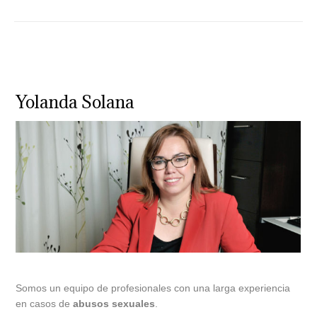
Yolanda Solana
Somos un equipo de profesionales con una larga experiencia
en casos de
abusos sexuales
.