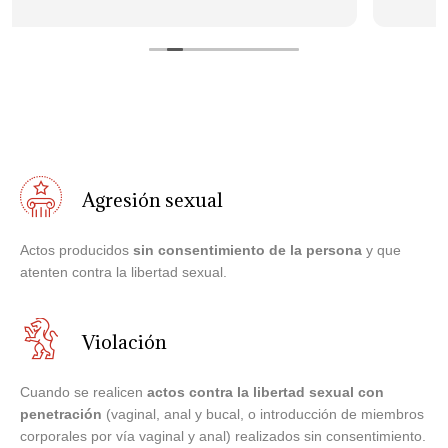
Agresión sexual
Actos producidos
sin consentimiento de la persona
y que
atenten contra la libertad sexual.
Violación
Cuando se realicen
actos contra la libertad sexual con
penetración
(vaginal, anal y bucal, o introducción de miembros
corporales por vía vaginal y anal) realizados sin consentimiento.