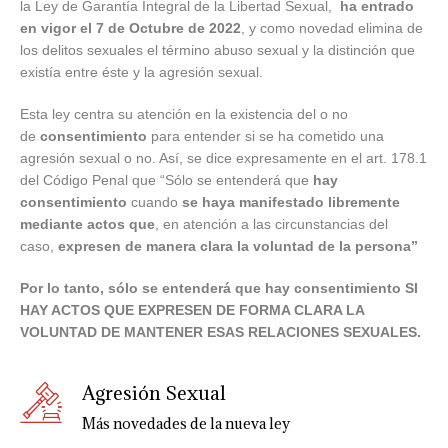
la Ley de Garantía Integral de la Libertad Sexual,
ha entrado
en vigor el 7 de Octubre de 2022
, y como novedad elimina de
los delitos sexuales el término abuso sexual y la distinción que
existía entre éste y la agresión sexual.
Esta ley centra su atención en la existencia del o no
de
consentimiento
para entender si se ha cometido una
agresión sexual o no. Así, se dice expresamente en el art. 178.1
del Código Penal que “Sólo se entenderá que
hay
consentimiento
cuando
se haya manifestado libremente
mediante actos que
, en atención a las circunstancias del
caso,
expresen de manera clara la voluntad de la persona”
Por lo tanto, sólo se entenderá que hay consentimiento SI
HAY ACTOS QUE EXPRESEN DE FORMA CLARA LA
VOLUNTAD DE MANTENER ESAS RELACIONES SEXUALES.
Agresión Sexual
Más novedades de la nueva ley