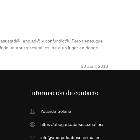
ustad@, enojad@ y confundid@. Pero tienes que
rido un abuso sexual, es irte a un lugar en donde
13 abril, 2018
Información de contacto
Yolanda Solana
https://abogadoabusosexual.es/
info@abogadoabusosexual.es