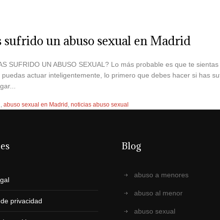
s sufrido un abuso sexual en Madrid
SUFRIDO UN ABUSO SEXUAL? Lo más probable es que te sientas as
puedas actuar inteligentemente, lo primero que debes hacer si has suf
gar...
l
,
abuso sexual en Madrid
,
noticias abuso sexual
ces
Blog
abuso a menores
egal
abuso al menor
a de privacidad
abuso sexual