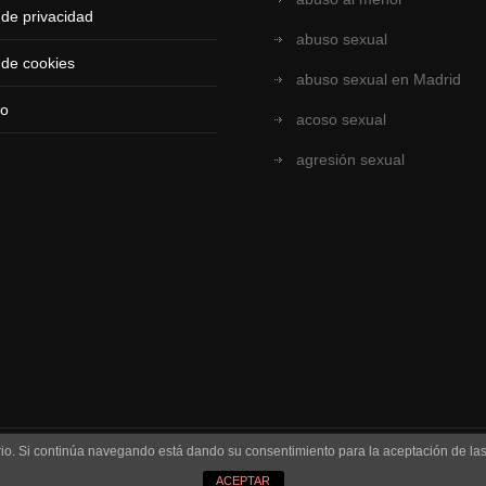
a de privacidad
abuso sexual
a de cookies
abuso sexual en Madrid
to
acoso sexual
agresión sexual
uario. Si continúa navegando está dando su consentimiento para la aceptación de l
ACEPTAR