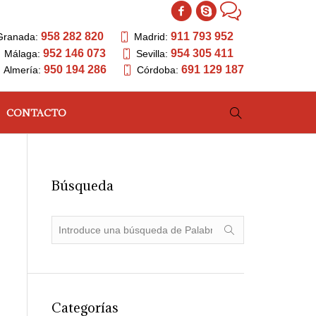
958 282 820
911 793 952
Granada:
Madrid:
952 146 073
954 305 411
Málaga:
Sevilla:
950 194 286
691 129 187
Almería:
Córdoba:
CONTACTO
Búsqueda
Categorías