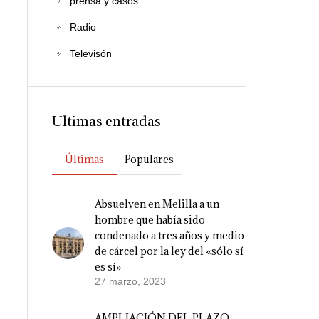
prensa y casos
Radio
Televisón
Ultimas entradas
Últimas
Populares
Absuelven en Melilla a un
hombre que había sido
condenado a tres años y medio
de cárcel por la ley del «sólo sí
es sí»
27 marzo, 2023
AMPLIACIÓN DEL PLAZO