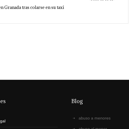
en Granada tras colarse en su taxi
ces
Blog
abuso a menores
egal
abuso al menor