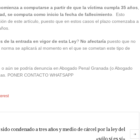
comienza a computarse a partir de que la víctima cumpla 35 años
,
dad, se computa como inicio la fecha de fallecimiento
. Esto
ión de este artículo, puesto que en estos casos el plazo comenzaba a
años.
s de la entrada en vigor de esta Ley
?
No afectaría
puesto que no
ta norma se aplicará al momento en el que se cometan este tipo de
ito o aún se podría denuncia en Abogado Penal Granada (o Abogado
as dudas. PONER CONTACTO WHATSAPP
terest
sido condenado a tres años y medio de cárcel por la ley del
«sólo sí es sí»