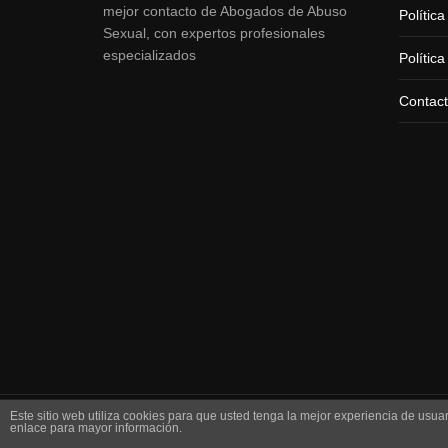
mejor contacto de Abogados de Abuso
Polític
Sexual, con expertos profesionales
especializados
Polític
Contac
Este sitio web utiliza cookies para que usted tenga la mejor experiencia de us
© 2019 | Todos los derechos reservados
enlace para mayor información.