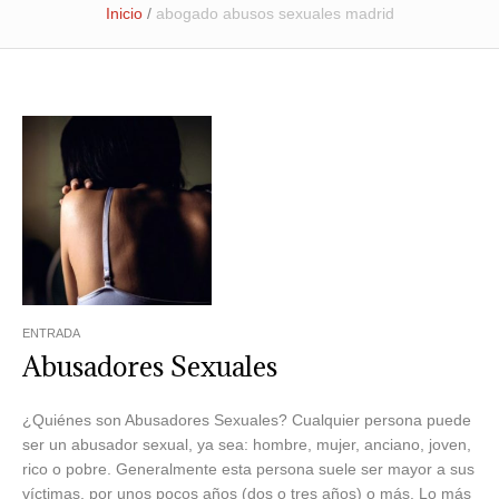
Inicio
/
abogado abusos sexuales madrid
ENTRADA
Abusadores Sexuales
¿Quiénes son Abusadores Sexuales? Cualquier persona puede
ser un abusador sexual, ya sea: hombre, mujer, anciano, joven,
rico o pobre. Generalmente esta persona suele ser mayor a sus
víctimas, por unos pocos años (dos o tres años) o más. Lo más