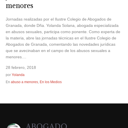
menores
Jornadas realizadas por el Ilustre Colegio de Abogados de
Granada, donde Dña. Yolanda Solana, abogada especializada
en abusos sexuales, participa como ponente. Como experta de
la materia, abre las jornadas técnicas en el Ilustre Colegio de
Abogados de Granada, comentando las novedades jurídicas
que se avecinaban en el campo de los abusos sexuales a
menores....
28 febrero, 2018
por
Yolanda
En
abuso a menores
,
En los Medios