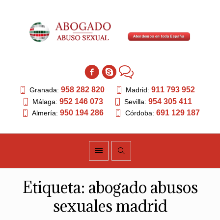
958 282 820
911 793 952
Granada:
Madrid:
952 146 073
954 305 411
Málaga:
Sevilla:
950 194 286
691 129 187
Almería:
Córdoba:
Etiqueta:
abogado abusos
sexuales madrid