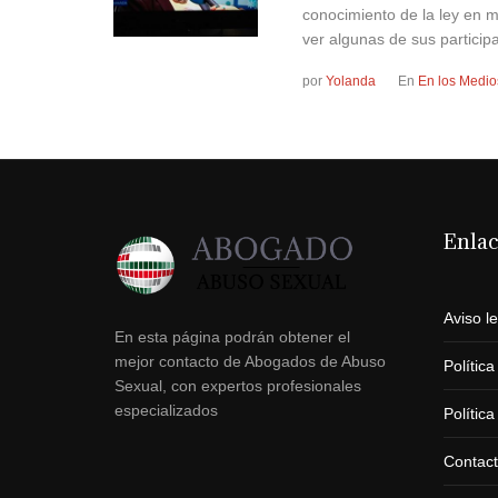
conocimiento de la ley en 
ver algunas de sus participa
por
Yolanda
En
En los Medio
Enla
Aviso l
En esta página podrán obtener el
mejor contacto de Abogados de Abuso
Polític
Sexual, con expertos profesionales
especializados
Polític
Contac