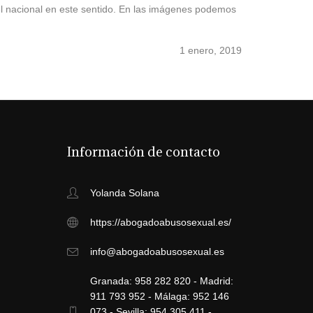
el nacional en este sentido. En las imágenes podemos
1 enero, 2019
Información de contacto
Yolanda Solana
https://abogadoabusosexual.es/
info@abogadoabusosexual.es
Granada: 958 282 820 - Madrid:
911 793 952 - Málaga: 952 146
073 - Sevilla: 954 305 411 -