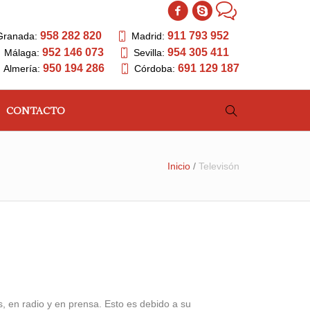
958 282 820
911 793 952
Granada:
Madrid:
952 146 073
954 305 411
Málaga:
Sevilla:
950 194 286
691 129 187
Almería:
Córdoba:
CONTACTO
Inicio
/
Televisón
s, en radio y en prensa. Esto es debido a su