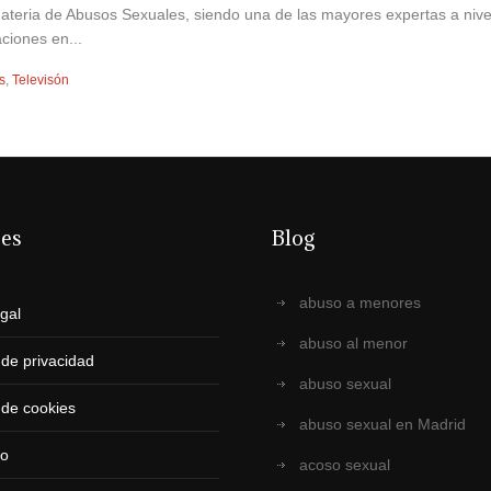
materia de Abusos Sexuales, siendo una de las mayores expertas a niv
ciones en...
s
,
Televisón
ces
Blog
abuso a menores
egal
abuso al menor
a de privacidad
abuso sexual
a de cookies
abuso sexual en Madrid
to
acoso sexual