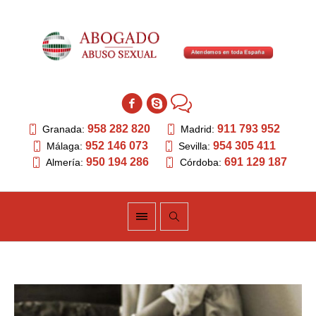
958 282 820
911 793 952
Granada:
Madrid:
952 146 073
954 305 411
Málaga:
Sevilla:
950 194 286
691 129 187
Almería:
Córdoba: