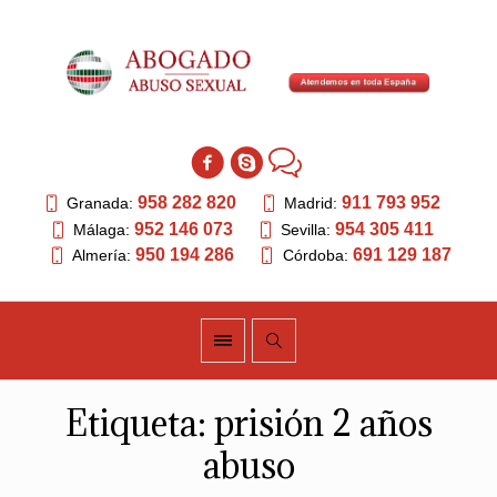
958 282 820
911 793 952
Granada:
Madrid:
952 146 073
954 305 411
Málaga:
Sevilla:
950 194 286
691 129 187
Almería:
Córdoba:
Etiqueta:
prisión 2 años
abuso