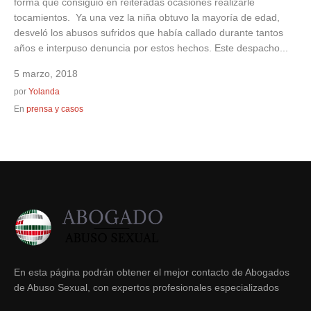
forma que consiguió en reiteradas ocasiones realizarle
tocamientos. Ya una vez la niña obtuvo la mayoría de edad,
desveló los abusos sufridos que había callado durante tantos
años e interpuso denuncia por estos hechos. Este despacho...
5 marzo, 2018
por
Yolanda
En
prensa y casos
En esta página podrán obtener el mejor contacto de Abogados
de Abuso Sexual, con expertos profesionales especializados