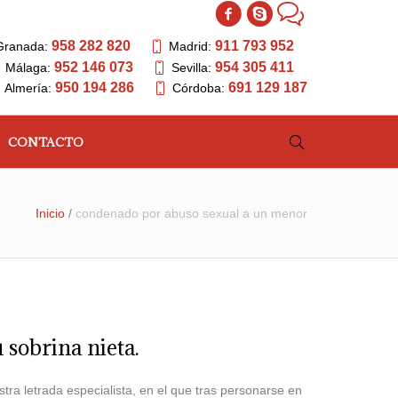
958 282 820
911 793 952
Granada:
Madrid:
952 146 073
954 305 411
Málaga:
Sevilla:
950 194 286
691 129 187
Almería:
Córdoba:
CONTACTO
Inicio
/
condenado por abuso sexual a un menor
 sobrina nieta.
ra letrada especialista, en el que tras personarse en