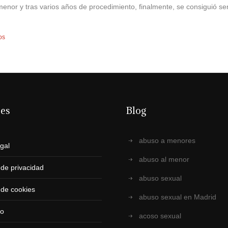
 menor y tras varios años de procedimiento, finalmente, se consiguió se
os
ces
Blog
abuso a menores
egal
abuso al menor
a de privacidad
abuso sexual
a de cookies
abuso sexual en Madrid
to
acoso sexual