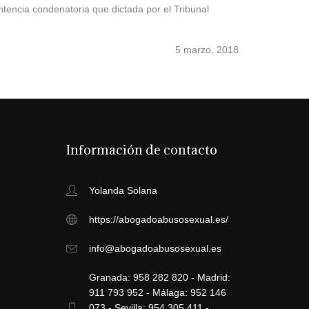
ntencia condenatoria que dictada por el Tribunal
5 marzo, 2018
Información de contacto
Yolanda Solana
https://abogadoabusosexual.es/
info@abogadoabusosexual.es
Granada: 958 282 820 - Madrid:
911 793 952 - Málaga: 952 146
073 - Sevilla: 954 305 411 -