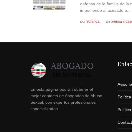
defensa de la familia de la
imponiendo al acusado a...
por
Yolanda
En
prensa y cas
Enla
Aviso l
En esta página podrán obtener el
mejor contacto de Abogados de Abuso
Polític
Sexual, con expertos profesionales
especializados
Polític
Contac