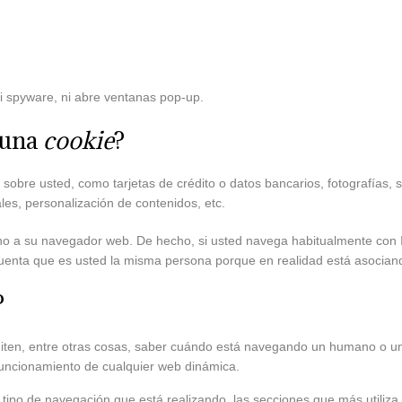
ni spyware, ni abre ventanas pop-up.
 una
cookie
?
obre usted, como tarjetas de crédito o datos bancarios, fotografías, 
les, personalización de contenidos, etc.
 no a su navegador web. De hecho, si usted navega habitualmente con 
enta que es usted la misma persona porque en realidad está asociand
?
iten, entre otras cosas, saber cuándo está navegando un humano o u
funcionamiento de cualquier web dinámica.
tipo de navegación que está realizando, las secciones que más utiliza,