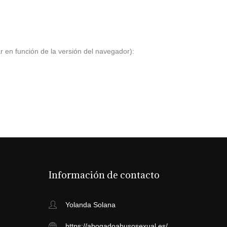
 en función de la versión del navegador):
Información de contacto
Yolanda Solana
https://abogadoabusosexual.es/