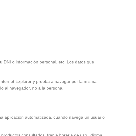
su DNI o información personal, etc. Los datos que
Internet Explorer y prueba a navegar por la misma
o al navegador, no a la persona.
na aplicación automatizada, cuándo navega un usuario
 productos consultados, franja horaria de uso, idioma,