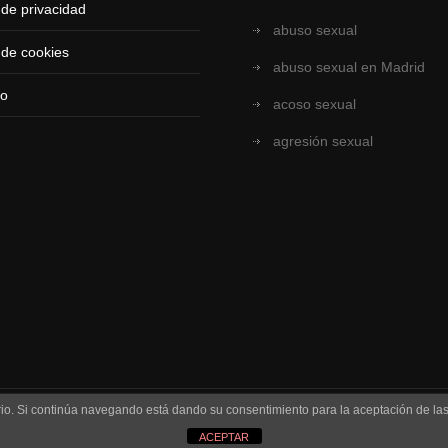
a de privacidad
abuso sexual
a de cookies
abuso sexual en Madrid
to
acoso sexual
agresión sexual
uario. Si continúa navegando está dando su consentimiento para la aceptación de l
ACEPTAR