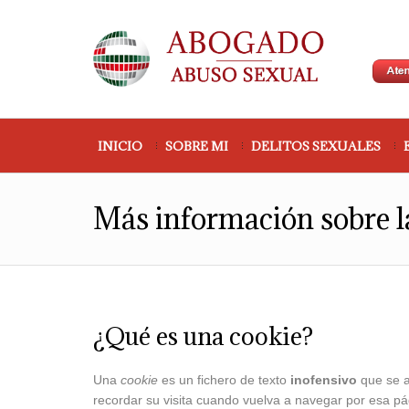
INICIO
SOBRE MI
DELITOS SEXUALES
Más información sobre l
¿Qué es una cookie?
Una
cookie
es un fichero de texto
inofensivo
que se a
recordar su visita cuando vuelva a navegar por esa p