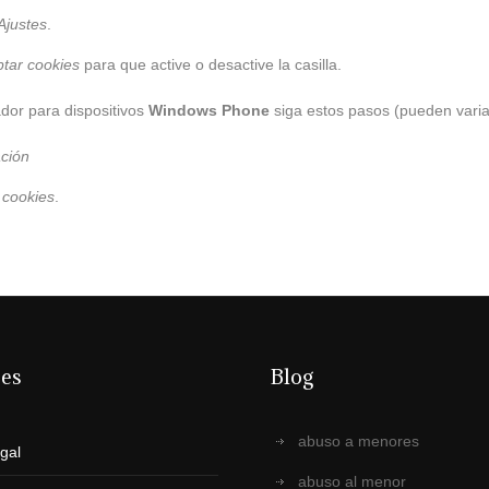
Ajustes
.
tar cookies
para que active o desactive la casilla.
dor para dispositivos
Windows Phone
siga estos pasos (pueden variar
ción
 cookies
.
ces
Blog
abuso a menores
egal
abuso al menor