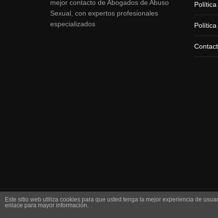
mejor contacto de Abogados de Abuso
Polític
Sexual, con expertos profesionales
especializados
Polític
Contac
Este sitio web utiliza cookies para que usted tenga la mejor experiencia de us
© 2019 | Todos los derechos reservados
enlace para mayor información.