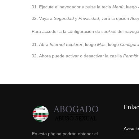
Ejecute el navegador y pulse la tecla
Menú
, luego
Vaya a
Seguridad y Privacidad
, verá la opción
Acep
Para acceder a la configuración de
cookies
del navega
Abra
Internet Explorer
, luego
Más
, luego
Configura
Ahora puede activar o desactivar la casilla
Permitir
Enla
Aviso l
En esta página podrán obtener el